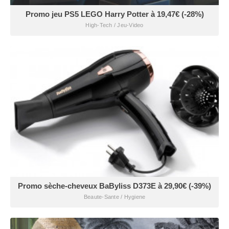
Promo jeu PS5 LEGO Harry Potter à 19,47€ (-28%)
High-Tech / Jeu-Video
Promo sèche-cheveux BaByliss D373E à 29,90€ (-39%)
Beaute-Sante / Hygiene