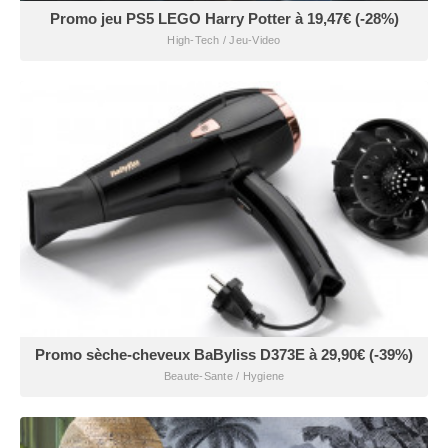
Promo jeu PS5 LEGO Harry Potter à 19,47€ (-28%)
High-Tech / Jeu-Video
Promo sèche-cheveux BaByliss D373E à 29,90€ (-39%)
Beaute-Sante / Hygiene