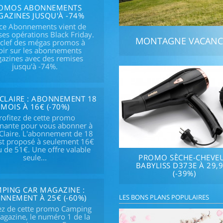
OMOS ABONNEMENTS
AZINES JUSQU'À -74%
ce Abonnements vient de
ses opérations Black Friday.
MONTAGNE VACANCES
 clef des mégas promos à
oir sur les abonnements
azines avec des remises
jusqu'à -74%.
CLAIRE : ABONNEMENT 18
MOIS À 16€ (-70%)
rofitez de cette promo
inante pour vous abonner à
Claire. L'abonnement de 18
st proposé à seulement 16€
u de 51€. Une offre valable
seule...
PROMO SÈCHE-CHEVE
BABYLISS D373E À 29,
(-39%)
PING CAR MAGAZINE :
NNEMENT À 25€ (-60%)
LES BONS PLANS POPULAIRES
tez de cette promo Camping
agazine, le numéro 1 de la