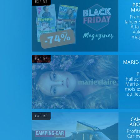
EXPIRÉ
PR
MAG
Fran
lancer 
À la
val
mag
EXPIRÉ
MARIE-
P
halluc
Marie-
mois e
au lie
EXPIRÉ
CAM
ABO
Profi
Car m