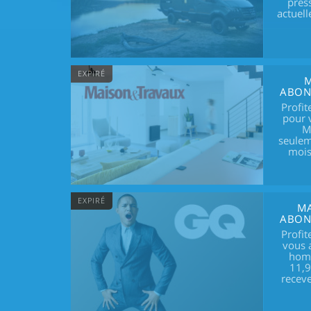
pres
actuel
EXPIRÉ
M
ABONN
Profit
pour 
M
seulem
mois
EXPIRÉ
MA
ABONN
Profit
vous 
hom
11,9
receve