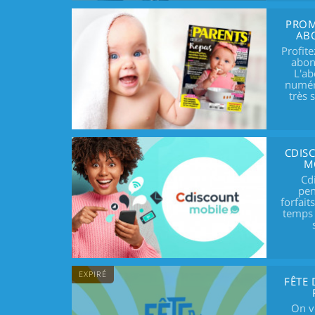
PROM
AB
Profit
abon
L'ab
numéro
très 
CDIS
M
Cd
pen
forfait
temps 
EXPIRÉ
FÊTE 
On vo