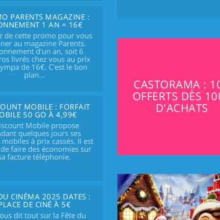
O PARENTS MAGAZINE :
ONNEMENT 1 AN = 16€
ez de cette promo pour vous
ner au magazine Parents.
onnement d'un an, soit 6
s livrés chez vous au prix
sympa de 16€. C'est le bon
plan...
CASTORAMA : 1
OFFERTS DÈS 10
D'ACHATS
COUNT MOBILE : FORFAIT
OBILE 50 GO À 4,99€
iscount Mobile propose
dant quelques jours ses
s mobiles à prix cassés. Il est
de faire des économies sur
sa facture téléphonie.
DU CINÉMA 2025 DATES :
PLACE DE CINÉ À 5€
us dit tout sur la Fête du