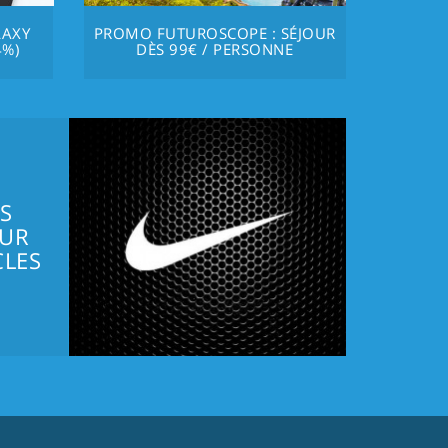
LAXY
PROMO FUTUROSCOPE : SÉJOUR
4%)
DÈS 99€ / PERSONNE
S
SUR
CLES