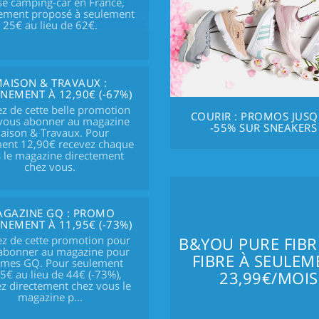
se camping-car en France,
lement proposé à seulement
25€ au lieu de 62€.
AISON & TRAVAUX :
EMENT À 12,90€ (-67%)
ez de cette belle promotion
COURIR : PROMOS JUSQ
vous abonner au magazine
-55% SUR SNEAKERS
aison & Travaux. Pour
ent 12,90€ recevez chaque
 le magazine directement
chez vous.
GAZINE GQ : PROMO
EMENT À 11,95€ (-73%)
ez de cette promotion pour
B&YOU PURE FIBRE
abonner au magazine pour
FIBRE À SEULEM
mes GQ. Pour seulement
5€ au lieu de 44€ (-73%),
23,99€/MOIS
z directement chez vous le
magazine p...