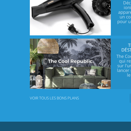
Déc
ion
appar
un co
pour u
T
DÉS
The Coo
qui r
sur l'u
lancer
l
VOIR TOUS LES BONS PLANS