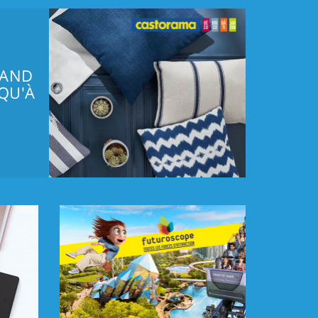
RAND
QU'À