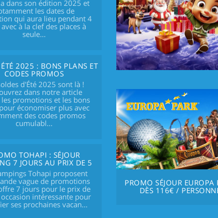
a dans son édition 2025 et
otamment les dates de
tion qui aura lieu pendant 4
 avec à la clef des places à
seule...
ÉTÉ 2025 : BONS PLANS ET
CODES PROMOS
soldes d'Été 2025 sont là !
uvrez dans notre article
 les promotions et les bons
 pour économiser plus avec
mment des codes promos
cumulabl...
OMO TOHAPI : SÉJOUR
NG 7 JOURS AU PRIX DE 5
ampings Tohapi proposent
rande vague de promotions
PROMO SÉJOUR EUROPA 
offre 7 jours pour le prix de
DÈS 116€ / PERSONN
 occasion intéressante pour
fier ses prochaines vacan...