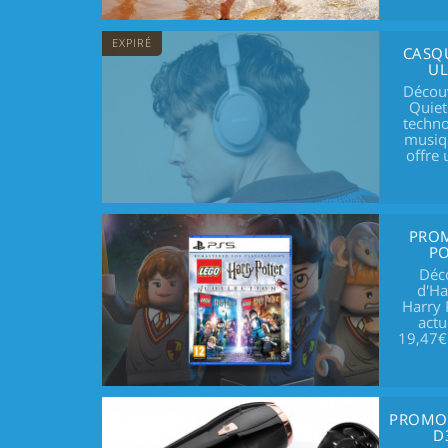
EXPIRÉ
CASQ
UL
Découv
Quiet
techno
musiq
offre 
PROM
PO
Déc
d'Ha
Harry 
actu
19,47€ 
PROMO 
D