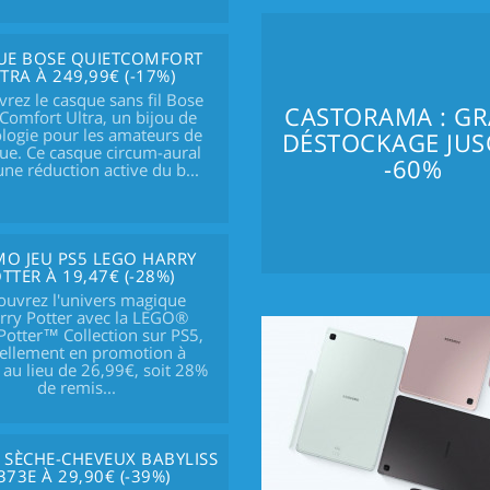
UE BOSE QUIETCOMFORT
TRA À 249,99€ (-17%)
rez le casque sans fil Bose
CASTORAMA : G
Comfort Ultra, un bijou de
logie pour les amateurs de
DÉSTOCKAGE JUS
ue. Ce casque circum-aural
-60%
une réduction active du b...
O JEU PS5 LEGO HARRY
TTER À 19,47€ (-28%)
ouvrez l'univers magique
rry Potter avec la LEGO®
Potter™ Collection sur PS5,
ellement en promotion à
au lieu de 26,99€, soit 28%
de remis...
SÈCHE-CHEVEUX BABYLISS
373E À 29,90€ (-39%)