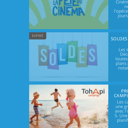
Ciném
n
l'opéra
jours
EXPIRÉ
SOLDES 
Les 
Déco
toutes
plans
nota
PR
CAMPI
Les c
une g
avec l'
5. Une
plani