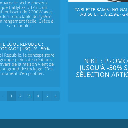
ouvrez le sèche-cheveux
ique BaByliss D373E, un
TABLETTE SAMSUNG GA
eil puissant de 2000W avec
TAB S6 LITE À 259€ (-2
rdon rétractable de 1,65m
n rangement facile. Grâce à
sa technolo...
HE COOL REPUBLIC :
TOCKAGE JUSQU'À -80%
l Republic, le concept store
NIKE : PROMO
egroupe pleins de créations
nivers de la maison vient de
JUSQU'À -50% 
 son grand déstockage. C'est
SÉLECTION ARTI
e moment d'en profiter.
(current)
«
1
2
3
4
5
»