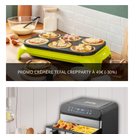
PROMO CRÊPIÈRE TEFAL CREP'PARTY À 49€ (-30%)