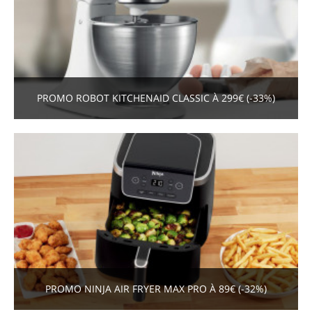
PROMO ROBOT KITCHENAID CLASSIC À 299€ (-33%)
PROMO NINJA AIR FRYER MAX PRO À 89€ (-32%)