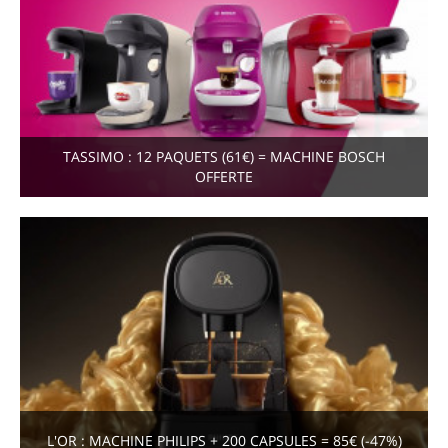
TASSIMO : 12 PAQUETS (61€) = MACHINE BOSCH
OFFERTE
L'OR : MACHINE PHILIPS + 200 CAPSULES = 85€ (-47%)