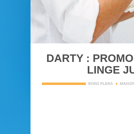
DARTY : PROMO
LINGE J
·
BONS PLANS
MAISON