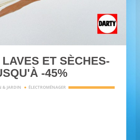
 LAVES ET SÈCHES-
USQU'À -45%
·
 & JARDIN
ÉLECTROMÉNAGER