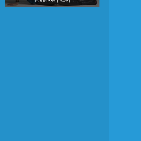
POUR 55€ (-34%)