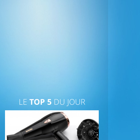
LE
TOP 5
DU JOUR