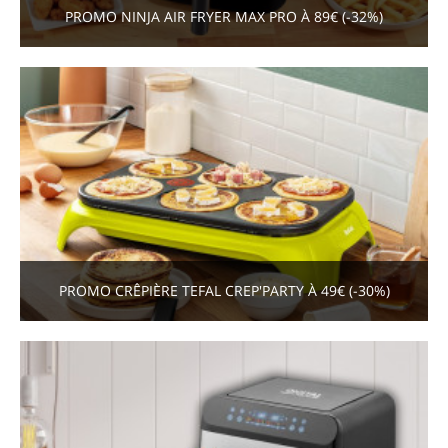
PROMO NINJA AIR FRYER MAX PRO À 89€ (-32%)
PROMO CRÊPIÈRE TEFAL CREP'PARTY À 49€ (-30%)