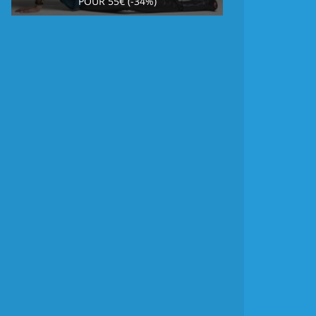
POUR 55€ (-34%)