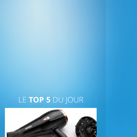
LE
TOP 5
DU JOUR