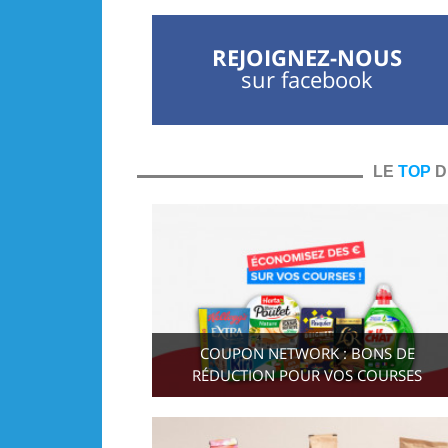
REJOIGNEZ-NOUS
sur facebook
LE
TOP
D
COUPON NETWORK : BONS DE
RÉDUCTION POUR VOS COURSES