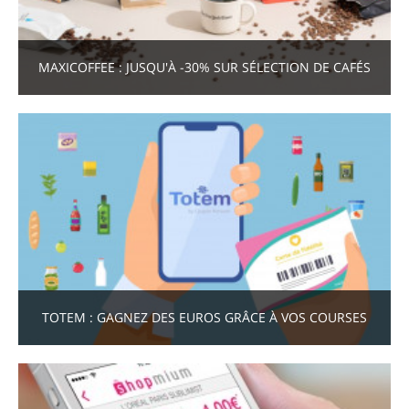
MAXICOFFEE : JUSQU'À -30% SUR SÉLECTION DE CAFÉS
TOTEM : GAGNEZ DES EUROS GRÂCE À VOS COURSES