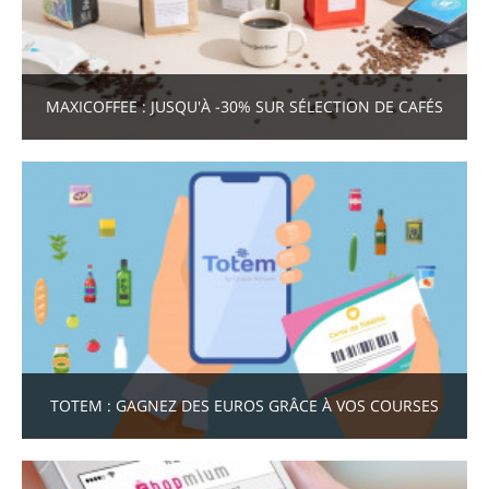
MAXICOFFEE : JUSQU'À -30% SUR SÉLECTION DE CAFÉS
TOTEM : GAGNEZ DES EUROS GRÂCE À VOS COURSES