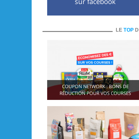
sur facebook
LE
TOP
D
COUPON NETWORK : BONS DE
RÉDUCTION POUR VOS COURSES