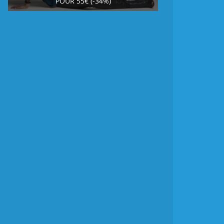
POUR 55€ (-34%)