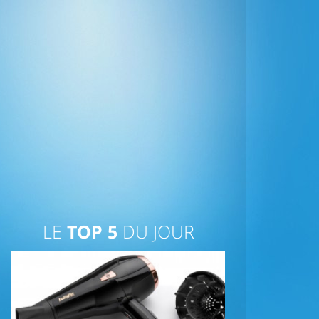
LE
TOP 5
DU JOUR