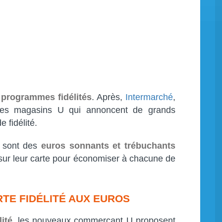
s
programmes fidélités
. Après,
Intermarché
,
les magasins U qui annoncent de grands
fidélité.
e sont des
euros sonnants et trébuchants
 sur leur carte pour économiser à chacune de
ARTE FIDÉLITÉ AUX EUROS
lité
, les nouveaux commerçant U proposent