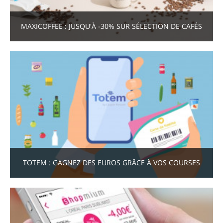
MAXICOFFEE : JUSQU'À -30% SUR SÉLECTION DE CAFÉS
TOTEM : GAGNEZ DES EUROS GRÂCE À VOS COURSES