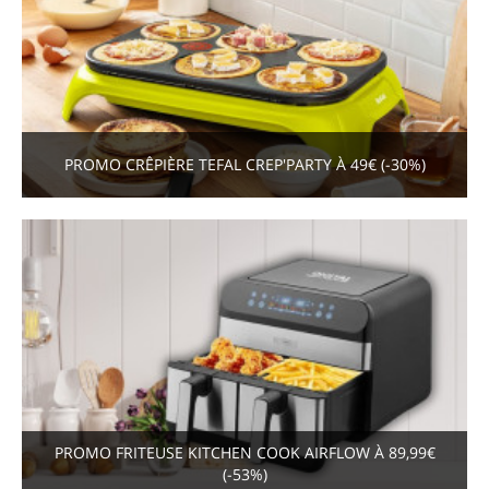
PROMO CRÊPIÈRE TEFAL CREP'PARTY À 49€ (-30%)
PROMO FRITEUSE KITCHEN COOK AIRFLOW À 89,99€
(-53%)