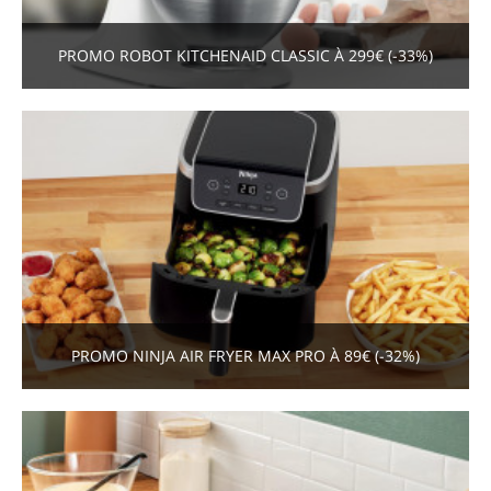
PROMO ROBOT KITCHENAID CLASSIC À 299€ (-33%)
PROMO NINJA AIR FRYER MAX PRO À 89€ (-32%)