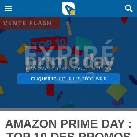
VENTE FLASH
EXPIRÉ
MAIS D'AUTRES OFFRES SONT EN COURS
CLIQUER ICI
POUR LES DÉCOUVRIR
AMAZON PRIME DAY :
TOP 10 DES PROMOS