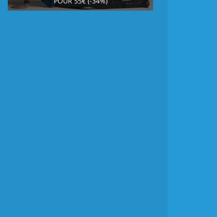
POUR 55€ (-34%)