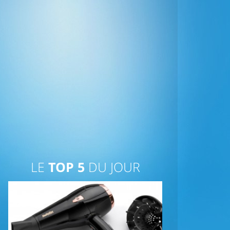
LE
TOP 5
DU JOUR