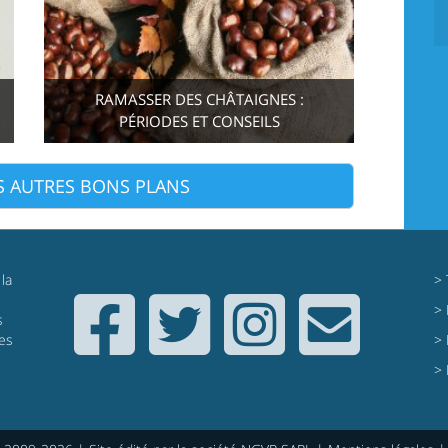
RAMASSER DES CHÂTAIGNES :
PÉRIODES ET CONSEILS
S AUTRES BONS PLANS
la
>
>
s
res
>
,
>