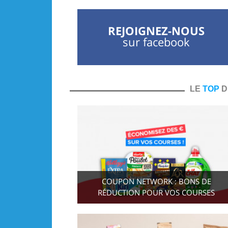
REJOIGNEZ-NOUS
sur facebook
LE
TOP
D
COUPON NETWORK : BONS DE
RÉDUCTION POUR VOS COURSES