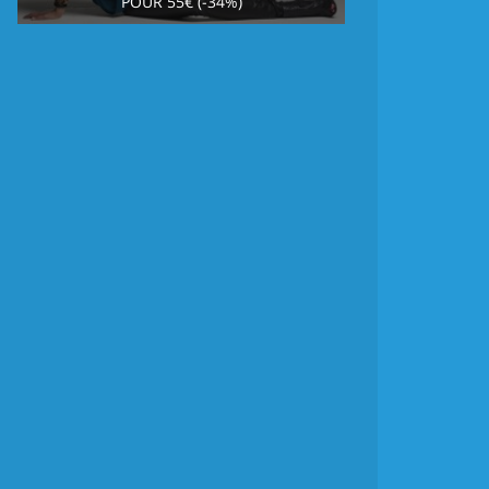
POUR 55€ (-34%)