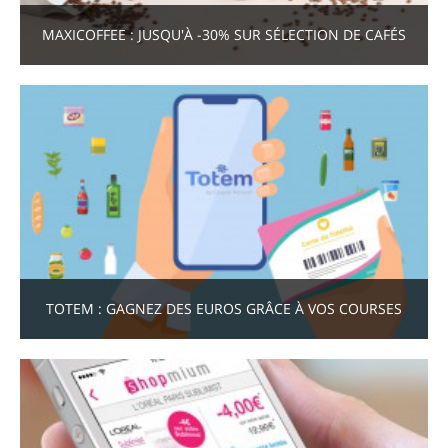
MAXICOFFEE : JUSQU'À -30% SUR SÉLECTION DE CAFÉS
TOTEM : GAGNEZ DES EUROS GRÂCE À VOS COURSES