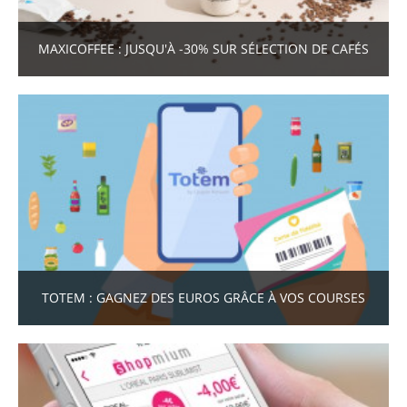
MAXICOFFEE : JUSQU'À -30% SUR SÉLECTION DE CAFÉS
TOTEM : GAGNEZ DES EUROS GRÂCE À VOS COURSES