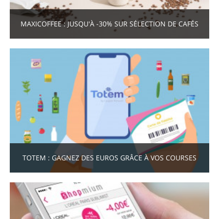
MAXICOFFEE : JUSQU'À -30% SUR SÉLECTION DE CAFÉS
TOTEM : GAGNEZ DES EUROS GRÂCE À VOS COURSES