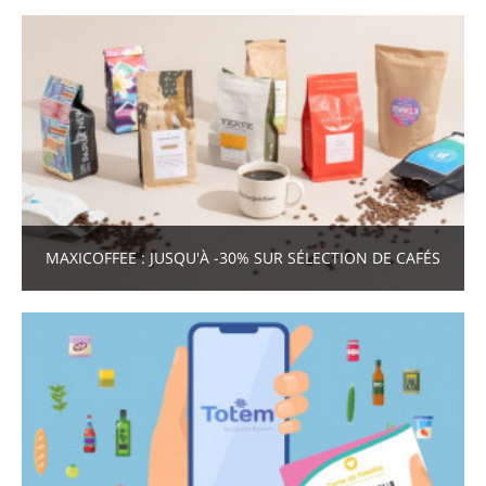
MAXICOFFEE : JUSQU'À -30% SUR SÉLECTION DE CAFÉS