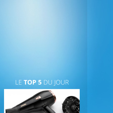
LE
TOP 5
DU JOUR