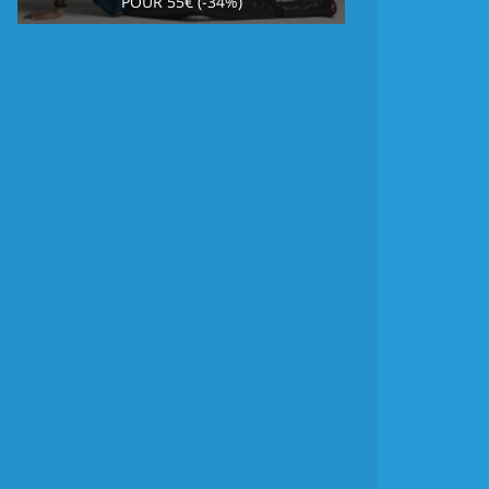
POUR 55€ (-34%)