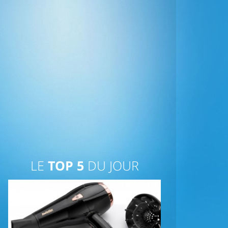
LE
TOP 5
DU JOUR