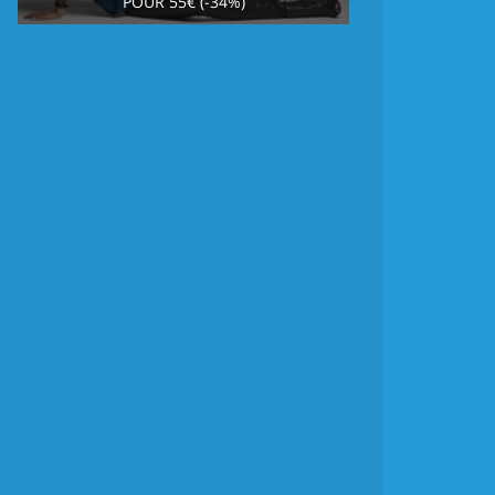
POUR 55€ (-34%)