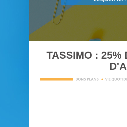
TASSIMO : 25% 
D'
·
BONS PLANS
VIE QUOTI