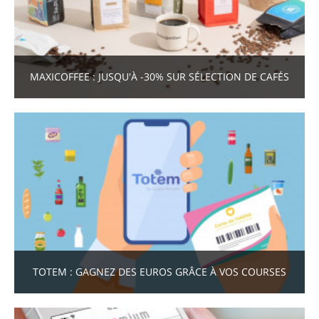
MAXICOFFEE : JUSQU'À -30% SUR SÉLECTION DE CAFÉS
TOTEM : GAGNEZ DES EUROS GRÂCE À VOS COURSES