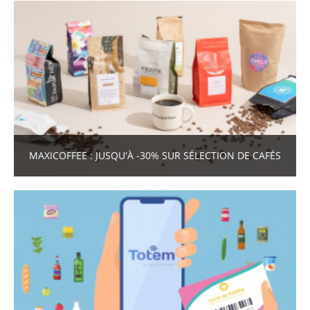
MAXICOFFEE : JUSQU'À -30% SUR SÉLECTION DE CAFÉS