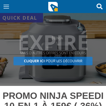
QUICK DEAL
EXPIRÉ
MAIS D'AUTRES OFFRES SONT EN COURS
CLIQUER ICI
POUR LES DÉCOUVRIR
PROMO NINJA SPEEDI
10-EN-1 À 159€ (-36%)