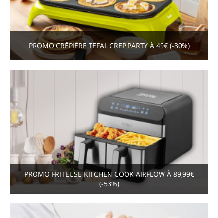
PROMO CRÊPIÈRE TEFAL CREP'PARTY À 49€ (-30%)
PROMO FRITEUSE KITCHEN COOK AIRFLOW À 89,99€
(-53%)