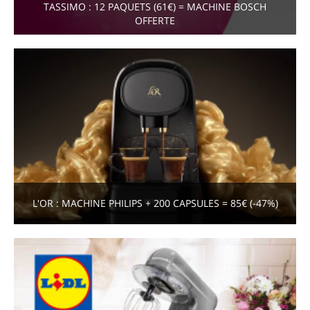
TASSIMO : 12 PAQUETS (61€) = MACHINE BOSCH
OFFERTE
L'OR : MACHINE PHILIPS + 200 CAPSULES = 85€ (-47%)