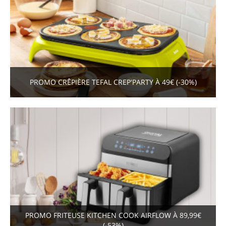
PROMO CRÊPIÈRE TEFAL CREP'PARTY À 49€ (-30%)
PROMO FRITEUSE KITCHEN COOK AIRFLOW À 89,99€
(-53%)