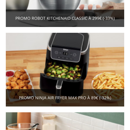
PROMO ROBOT KITCHENAID CLASSIC À 299€ (-33%)
PROMO NINJA AIR FRYER MAX PRO À 89€ (-32%)