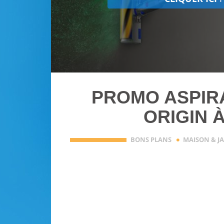
PROMO ASPIR
ORIGIN À
·
BONS PLANS
MAISON & J