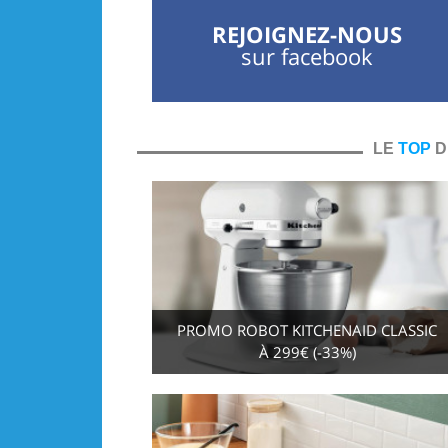
REJOIGNEZ-NOUS
sur facebook
LE
TOP
D
PROMO ROBOT KITCHENAID CLASSIC
À 299€ (-33%)