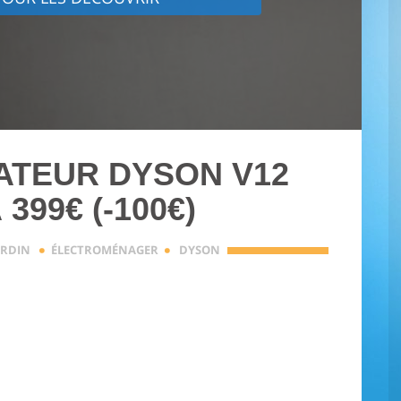
ATEUR DYSON V12
 399€ (-100€)
·
·
ARDIN
ÉLECTROMÉNAGER
DYSON