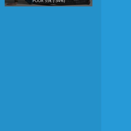
POUR 55€ (-34%)