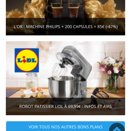
L'OR : MACHINE PHILIPS + 200 CAPSULES = 85€ (-47%)
ROBOT PATISSIER LIDL À 69,99€ : INFOS ET AVIS
VOIR TOUS NOS AUTRES BONS PLANS