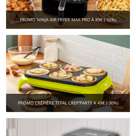
PROMO NINJA AIR FRYER MAX PRO À 89€ (-32%)
PROMO CRÊPIÈRE TEFAL CREP'PARTY À 49€ (-30%)