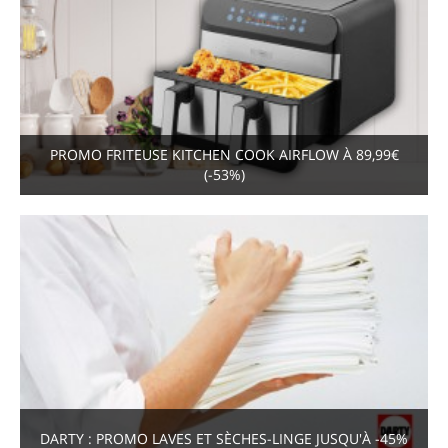
PROMO FRITEUSE KITCHEN COOK AIRFLOW À 89,99€
(-53%)
DARTY : PROMO LAVES ET SÈCHES-LINGE JUSQU'À -45%