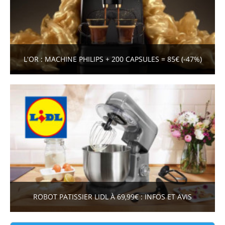
L'OR : MACHINE PHILIPS + 200 CAPSULES = 85€ (-47%)
ROBOT PATISSIER LIDL À 69,99€ : INFOS ET AVIS