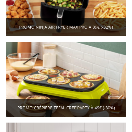
PROMO NINJA AIR FRYER MAX PRO À 89€ (-32%)
PROMO CRÊPIÈRE TEFAL CREP'PARTY À 49€ (-30%)