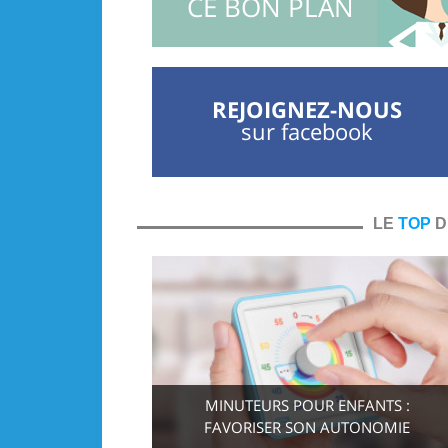
CE BON PLAN
REJOIGNEZ-NOUS
sur facebook
LE
TOP
D
MINUTEURS POUR ENFANTS :
FAVORISER SON AUTONOMIE