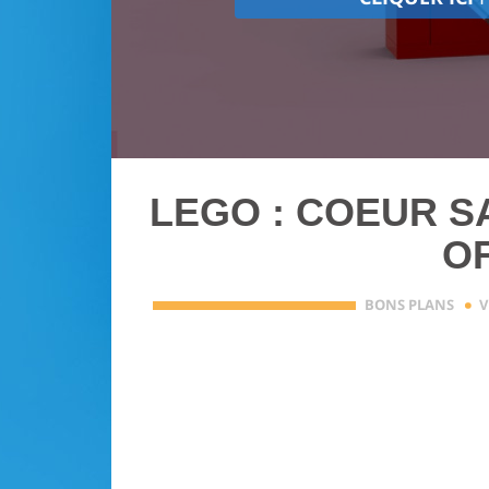
LEGO : COEUR S
O
·
BONS PLANS
V