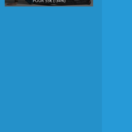
POUR 55€ (-34%)