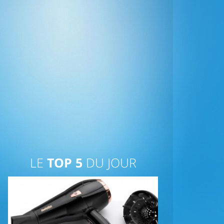
LE
TOP 5
DU JOUR