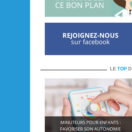
CE BON PLAN
REJOIGNEZ-NOUS
sur facebook
LE
TOP
D
MINUTEURS POUR ENFANTS :
FAVORISER SON AUTONOMIE