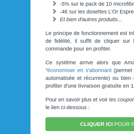
-5% sur le pack de 10 microfib
-4€ sur les dosettes L'Or Espr
Et bien d'autres produits
...
Le principe de fonctionnement est t
de fidélité, il suffit de cliquer sur
commande pour en profiter.
Ce système arrive alors que Am
"
économiser en s'abonnant
(permet 
automatisée et récurrente) ou bien 
profiter d'une
livraison gratuite en 1
Pour en savoir plus et voir
les coupon
le lien ci-dessous :
CLIQUER ICI
POUR P