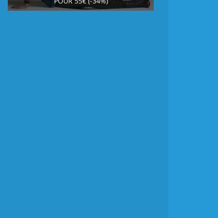
POUR 55€ (-34%)