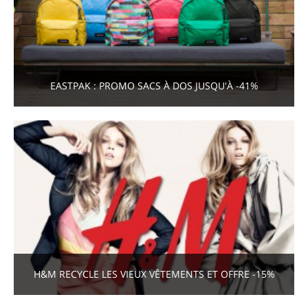
EASTPAK : PROMO SACS À DOS JUSQU'À -41%
H&M RECYCLE LES VIEUX VÊTEMENTS ET OFFRE -15%