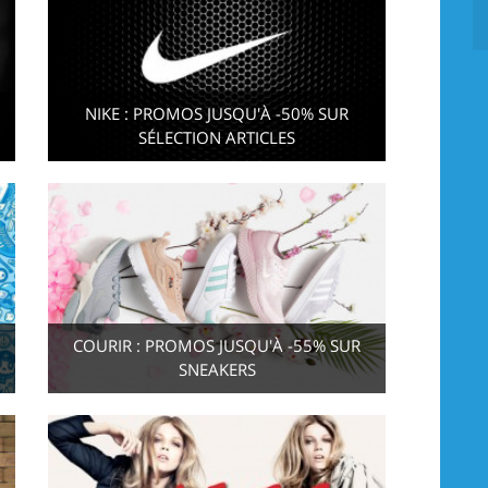
NIKE : PROMOS JUSQU'À -50% SUR
SÉLECTION ARTICLES
COURIR : PROMOS JUSQU'À -55% SUR
SNEAKERS