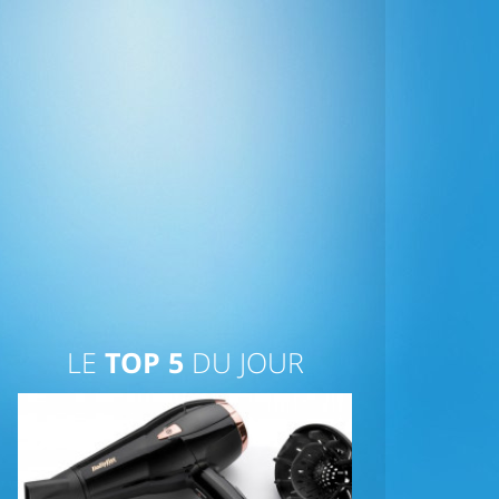
LE
TOP 5
DU JOUR