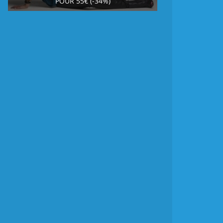
POUR 55€ (-34%)