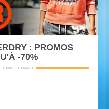
ERDRY : PROMOS
U'À -70%
·
·
S
MODE
FAMILLE