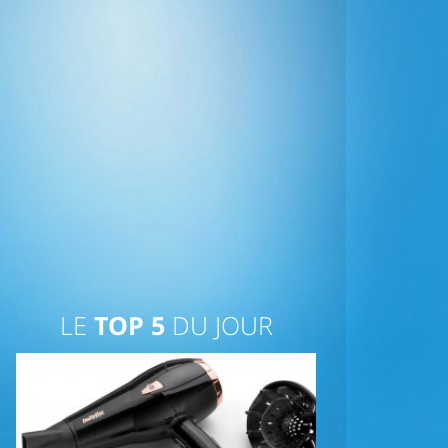
LE
TOP 5
DU JOUR