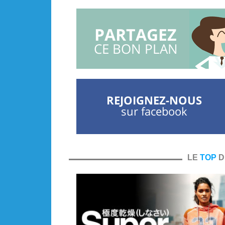
PARTAGEZ
CE BON PLAN
REJOIGNEZ-NOUS
sur facebook
LE
TOP
D