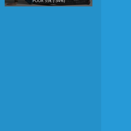
POUR 55€ (-34%)