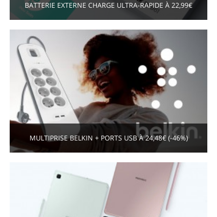
BATTERIE EXTERNE CHARGE ULTRA-RAPIDE À 22,99€
MULTIPRISE BELKIN + PORTS USB À 24,48€ (-46%)