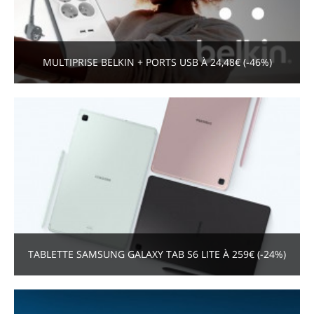
MULTIPRISE BELKIN + PORTS USB À 24,48€ (-46%)
TABLETTE SAMSUNG GALAXY TAB S6 LITE À 259€ (-24%)