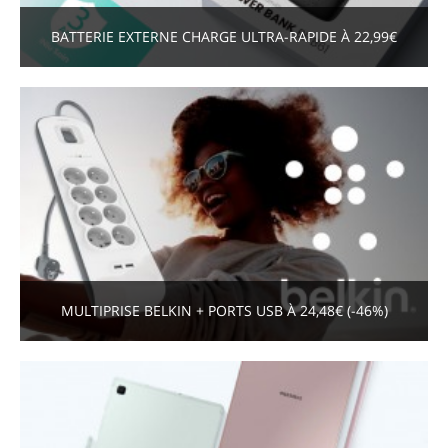
BATTERIE EXTERNE CHARGE ULTRA-RAPIDE À 22,99€
MULTIPRISE BELKIN + PORTS USB À 24,48€ (-46%)