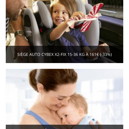
SIÈGE AUTO CYBEX X2-FIX 15-36 KG À 161€ (-33%)