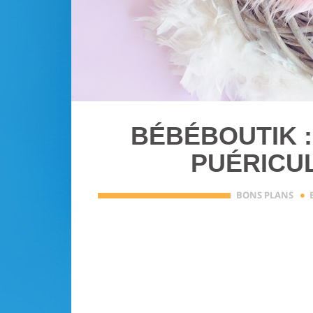
BÉBÉBOUTIK :
PUÉRICUL
·
BONS PLANS