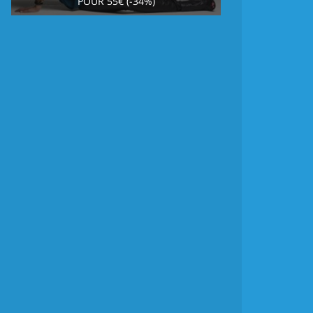
POUR 55€ (-34%)