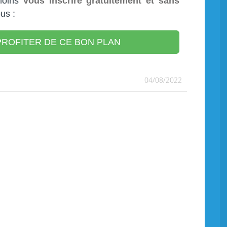
moins
vous inscrire gratuitement et sans
us :
ROFITER DE CE BON PLAN
04/08/2022