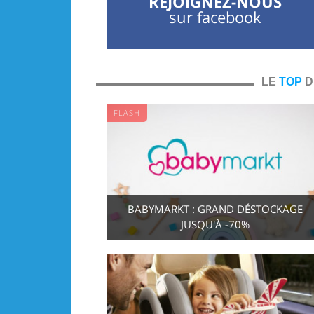
REJOIGNEZ-NOUS
sur facebook
LE
TOP
D
FLASH
BABYMARKT : GRAND DÉSTOCKAGE
JUSQU'À -70%