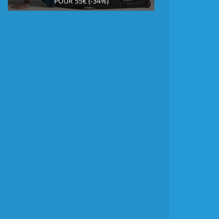
POUR 55€ (-34%)