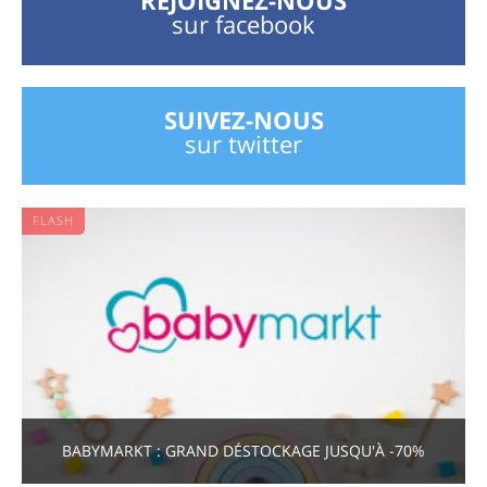
REJOIGNEZ-NOUS
sur facebook
SUIVEZ-NOUS
sur twitter
FLASH
BABYMARKT : GRAND DÉSTOCKAGE JUSQU'À -70%