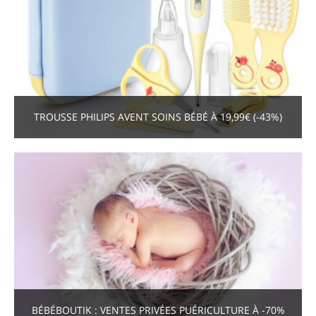
TROUSSE PHILIPS AVENT SOINS BÉBÉ À 19,99€ (-43%)
BÉBÉBOUTIK : VENTES PRIVÉES PUÉRICULTURE À -70%