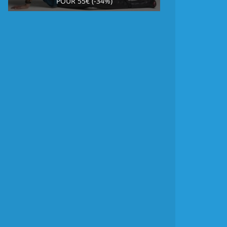
POUR 55€ (-34%)