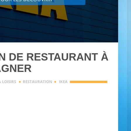
 AN DE RESTAURANT À
AGNER
·
·
 LOISIRS
RESTAURATION
IKEA