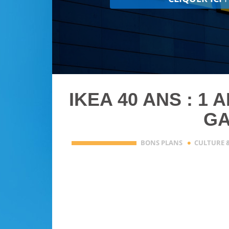
IKEA 40 ANS : 1
G
·
BONS PLANS
CULTURE &