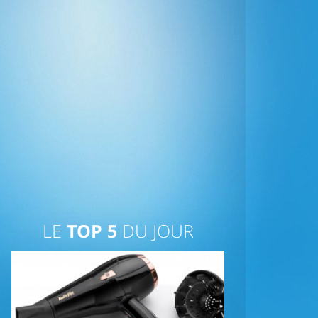
LE
TOP 5
DU JOUR