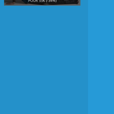
POUR 55€ (-34%)