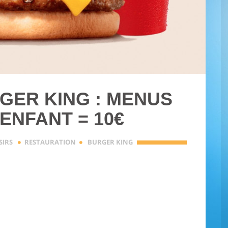
GER KING : MENUS
ENFANT = 10€
·
·
SIRS
RESTAURATION
BURGER KING