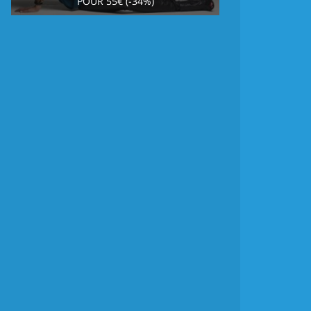
POUR 55€ (-34%)