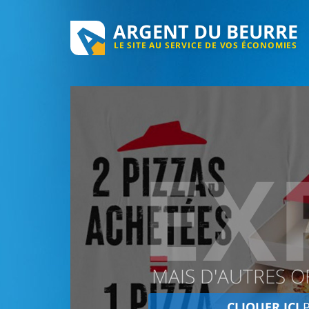
ARGENT DU BEURRE
LE SITE AU SERVICE DE VOS ÉCONOMIES
EX
MAIS D'AUTRES O
CLIQUER ICI
P