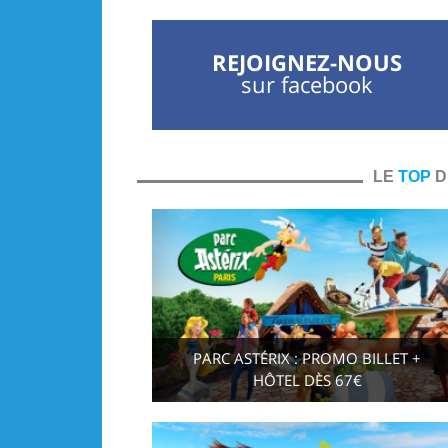
REJOIGNEZ-NOUS
sur facebook
LE
TOP
D
PARC ASTÉRIX : PROMO BILLET +
HÔTEL DÈS 67€