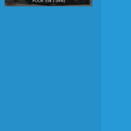
POUR 55€ (-34%)