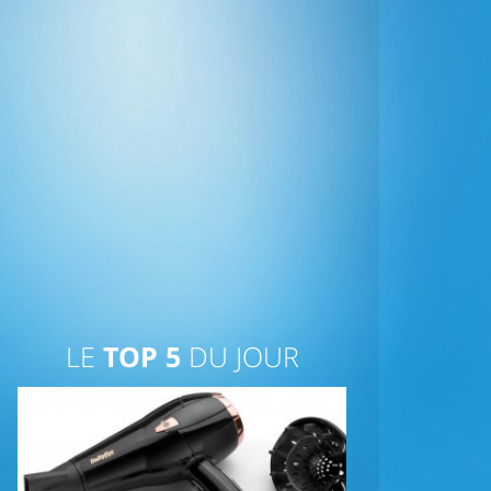
LE
TOP 5
DU JOUR