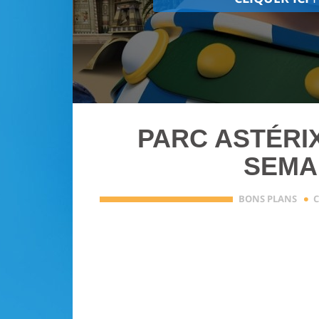
PARC ASTÉRIX
SEMAI
·
BONS PLANS
C