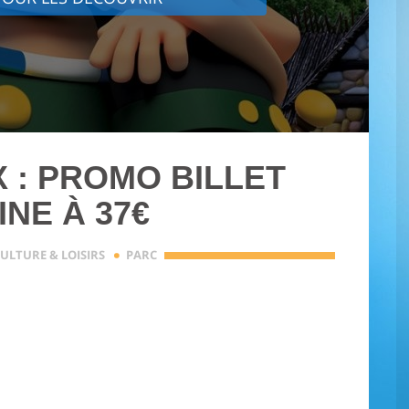
 : PROMO BILLET
NE À 37€
·
ULTURE & LOISIRS
PARC