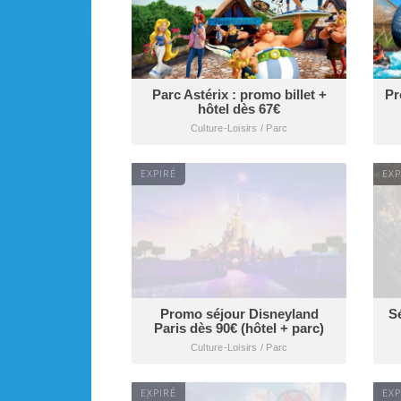
Parc Astérix : promo billet +
Pr
hôtel dès 67€
Culture-Loisirs / Parc
EXPIRÉ
EXP
Promo séjour Disneyland
S
Paris dès 90€ (hôtel + parc)
Culture-Loisirs / Parc
EXPIRÉ
EXP