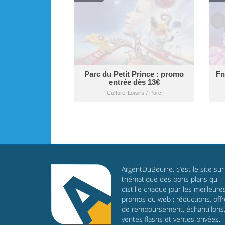
Parc du Petit Prince : promo
Fn
entrée dès 13€
Culture-Loisirs / Parc
ArgentDuBeurre, c’est le site sur 
thématique des bons plans qui
distille chaque jour les meilleure
promos du web : réductions, off
de remboursement, échantillons
ventes flashs et ventes privées.