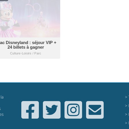
ac Disneyland : séjour VIP +
24 billets à gagner
Culture-Loisirs / Parc
la
>
>
s
res
>
,
>