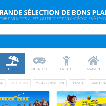
GRANDE SÉLECTION DE BONS PLA
HE PAR MOTS CLEFS OU FILTREZ PAR CATÉGORIES À L'AIDE
LOISIRS
HIGH-TECH
ENFANT
MAISON
UE
LITTÉRATURE
MUSÉE / EXPOSITION
THÉATRE
MULTIMÉD