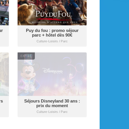
ur
Puy du fou : promo séjour
parc + hôtel dès 90€
Culture-Loisirs / Parc
EXPIRÉ
rs
Séjours Disneyland 30 ans :
prix du moment
Culture-Loisirs / Parc