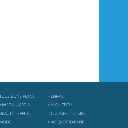
 TOUS BONS PLANS
> ENFANT
 MAISON - JARDIN
> HIGH-TECH
 BEAUTÉ - SANTÉ
> CULTURE - LOISIRS
 MODE
> VIE QUOTIDIENNE