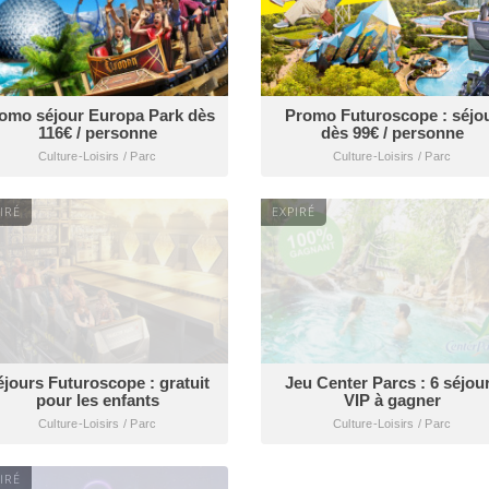
omo séjour Europa Park dès
Promo Futuroscope : séjo
116€ / personne
dès 99€ / personne
Culture-Loisirs / Parc
Culture-Loisirs / Parc
IRÉ
EXPIRÉ
éjours Futuroscope : gratuit
Jeu Center Parcs : 6 séjou
pour les enfants
VIP à gagner
Culture-Loisirs / Parc
Culture-Loisirs / Parc
IRÉ