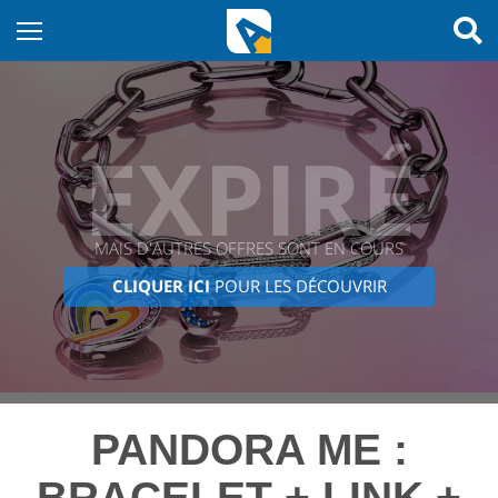
EXPIRÉ
MAIS D'AUTRES OFFRES SONT EN COURS
CLIQUER ICI
POUR LES DÉCOUVRIR
PANDORA ME :
BRACELET + LINK +