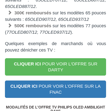
suivants :
65OLED707/12, 65OLED807/12,
65OLED887/12
.
300€ remboursés
sur les modèles 65 pouces
suivants :
65OLED907/12, 65OLED937/12
500€ remboursés
sur les modèles 77 pouces
(
77OLED807/12, 77OLED937/12
).
Quelques exemples de marchands où vous
pouvez dénicher ces TV :
CLIQUER ICI
POUR VOIR L'OFFRE SUR
DARTY
CLIQUER ICI
POUR VOIR L'OFFRE SUR LA
FNAC
MODALITÉS DE L'OFFRE TV PHILIPS OLED AMBILIGHT