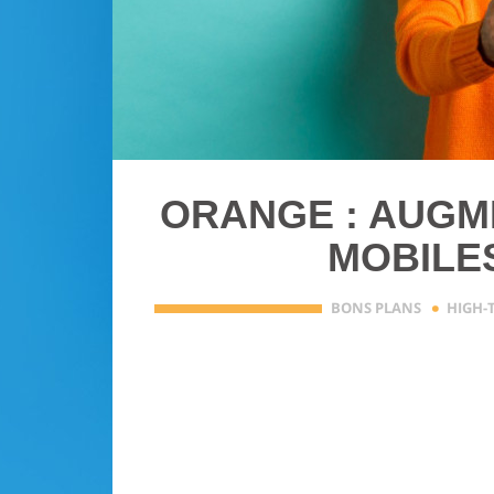
ORANGE : AUGM
MOBILES
·
BONS PLANS
HIGH-