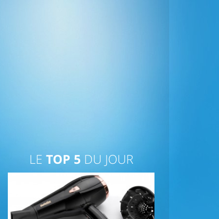
LE
TOP 5
DU JOUR