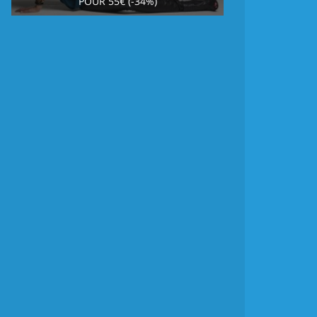
POUR 55€ (-34%)