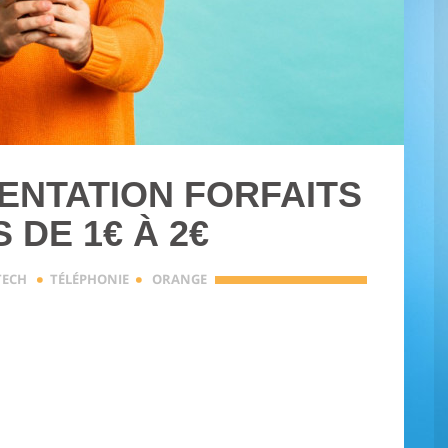
ENTATION FORFAITS
 DE 1€ À 2€
·
·
TECH
TÉLÉPHONIE
ORANGE