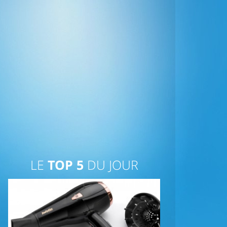
LE
TOP 5
DU JOUR