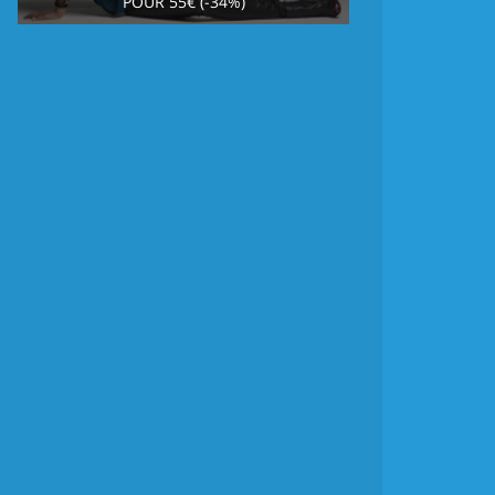
POUR 55€ (-34%)