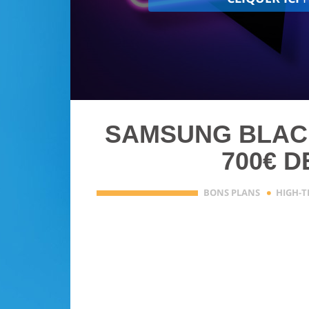
SAMSUNG BLACK
700€ D
·
BONS PLANS
HIGH-