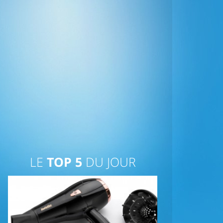
LE
TOP 5
DU JOUR