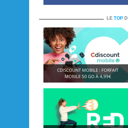
LE
TOP
D
CDISCOUNT MOBILE : FORFAIT
MOBILE 50 GO À 4,99€