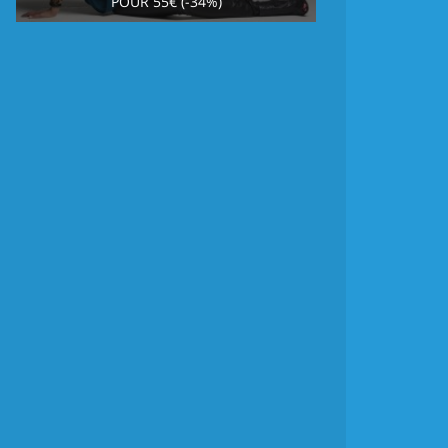
POUR 55€ (-34%)