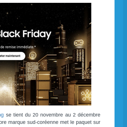
ng
se tient du 20 novembre au 2 décembre
èbre marque sud-coréenne met le paquet sur