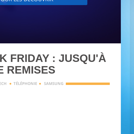
 FRIDAY : JUSQU'À
E REMISES
·
·
TECH
TÉLÉPHONIE
SAMSUNG